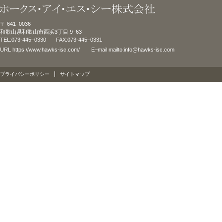
〒 641–0036
和歌山県和歌山市西浜3丁目 9–63
TEL:073-445–0330
FAX:073-445–0331
URL
https://www.hawks-isc.com/
E–mail
mailto:info@hawks-isc.com
プライバシーポリシー
サイトマップ