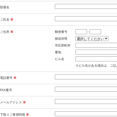
部署名
ご氏名
※
ご住所
※
郵便番号
-
都道府県
市区郡町村
番地
ビル名
※ビル名がある場合は、ご記
電話番号
※
FAX番号
メールアドレス
※
下取りご希望時期
※