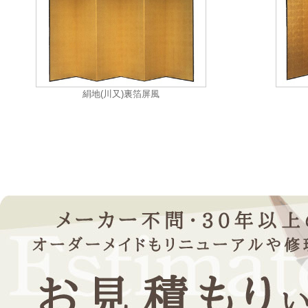
絹地(川又)裏箔屏風