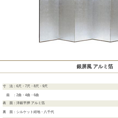
銀屏風 アルミ箔
寸 法：6尺・7尺・8尺・9尺
扇 ：2曲・4曲・6曲
表 面：洋銀平押 アルミ箔
裏 面：シルケット紺地・八千代