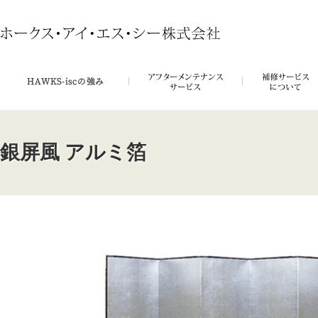
銀屏風 アルミ箔