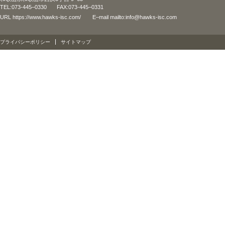
TEL:073-445–0330
FAX:073-445–0331
URL
https://www.hawks-isc.com/
E–mail
mailto:info@hawks-isc.com
プライバシーポリシー
サイトマップ