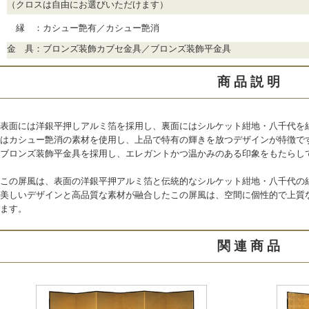
（クロスは自由にお選びいただけます）
縁 ：カシュー艶有／カシュー艶消
金 具：ブロンズ装飾カブセ金具／ブロンズ装飾平金具
商 品 説 明
表面には洋銀平押しアルミ箔を採用し、裏面にはシルケット紺地・八千代を
はカシュー艶消の素材を使用し、上品で特有の輝きを放つデザインが特徴で
ブロンズ装飾平金具を採用し、エレガントかつ温かみのある印象をもたらし
この屏風は、表面の洋銀平押アルミ箔と伝統的なシルケット紺地・八千代の
美しいデザインと高品質な素材が融合したこの屏風は、空間に個性的で上質
ます。
関 連 商 品