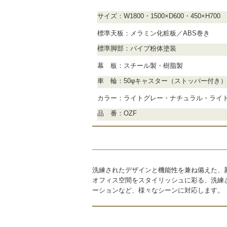
サイズ：W1800・1500×D600・450×H700
標準天板：メラミン化粧板／ABS巻き
標準脚部：パイプ粉体塗装
幕 板：スチール製・樹脂製
車 輪：50φキャスター（ストッパー付き）
カラー：ライトグレー・ナチュラル・ライ
品 番：OZF
洗練されたデザインと機能性を兼ね備えた、
オフィス空間をスタイリッシュに彩る、洗練
ーションなど、様々なシーンに対応します。