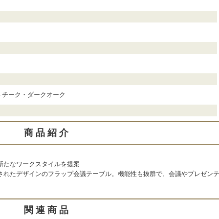
トチーク・ダークオーク
商 品 紹 介
新たなワークスタイルを提案
されたデザインのフラップ会議テーブル。機能性も抜群で、会議やプレゼン
関 連 商 品