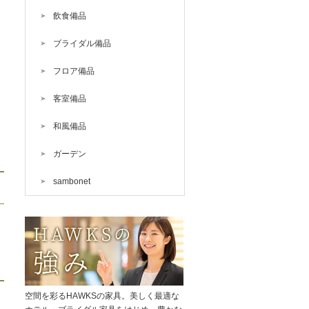
飲食備品
ブライダル備品
フロア備品
客室備品
和風備品
ガーデン
sambonet
テ
空間を彩るHAWKSの家具。美しく最適な