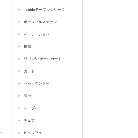
テ
…
Timbleテーブルシリーズ
ポータブルステージ
パーテーション
屏風
ワゴン/バゲージカート
カート
バーカウンター
演台
テーブル
チェア
ビュッフェ